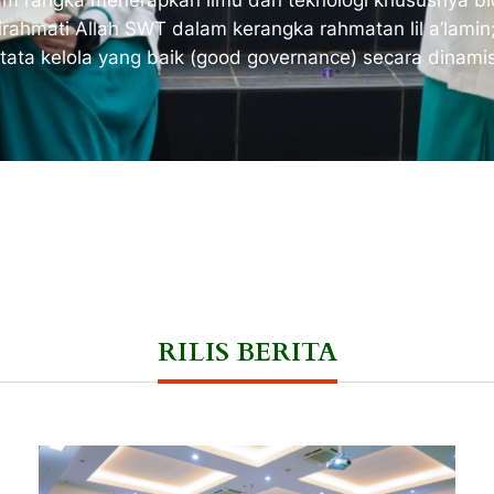
am rangka menerapkan ilmu dan teknologi khususnya 
rahmati Allah SWT dalam kerangka rahmatan lil a’lamin
ta kelola yang baik (
good governance
) secara dinam
RILIS BERITA