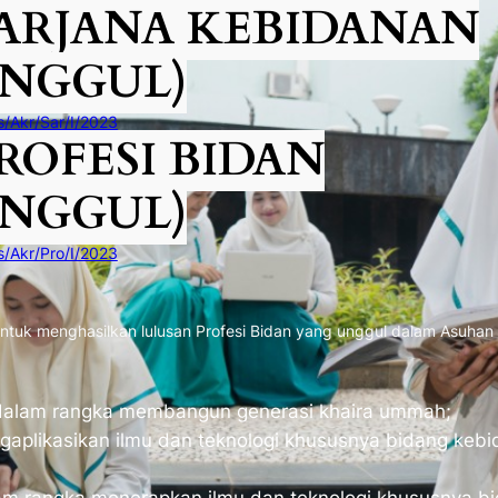
ARJANA KEBIDANAN
UNGGUL)
/Akr/Sar/I/2023
ROFESI BIDAN
UNGGUL)
/Akr/Pro/I/2023
ntuk menghasilkan lulusan Profesi Bidan yang unggul dalam Asuhan
dalam rangka membangun generasi khaira ummah;
likasikan ilmu dan teknologi khususnya bidang kebidana