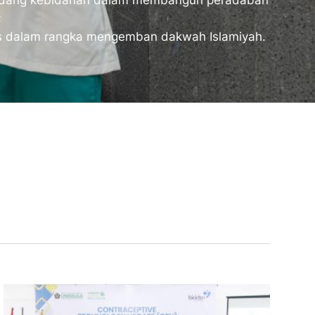
bidang kebidanan dalam membangun peradaban
;
is dalam rangka mengemban dakwah Islamiyah.