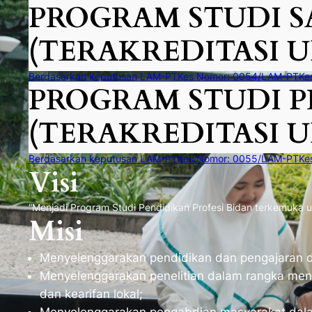
PROGRAM STUDI S
(TERAKREDITASI 
Berdasarkan keputusan LAM-PTKes Nomor: 0054/LAM-PTKes
PROGRAM STUDI P
(TERAKREDITASI 
Berdasarkan keputusan LAM-PTKes Nomor: 0055/LAM-PTKes
Visi
“Menjadi Program Studi Pendidikan Profesi Bidan terkemuka u
Misi
Menyelenggarakan pendidikan dan pengajaran 
Menyelenggarakan penelitian dalam rangka mengap
dan kearifan lokal;