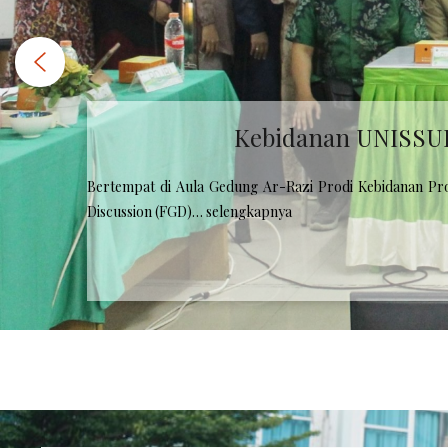
STIKARA SINTANG Laksana
Sekolah Tinggi Ilmu Kesehatan Kapuas Raya (STIKARA) 
Farmasi UNISSULA. Kegiatan ini bertujuan untuk mempe