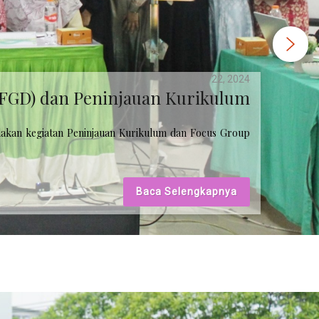
Mar 22, 2024
Program Sarjana dan Pendidikan
Profesi Bidan UNISSULA
ogram Sarjana dan Pendidikan Profesi Bidan Fakultas
 selengkapnya
Baca Selengkapnya