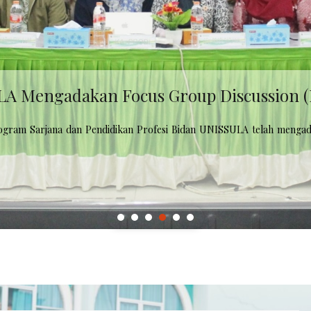
kan Studi Banding ke Prodi Kebidanan 
Sintang melakukan kegiatan benchmarking dengan Prodi Kebidanan Pr
rluas wawasan tentang proses pengelolaan dan penerimaan mahasiswa…